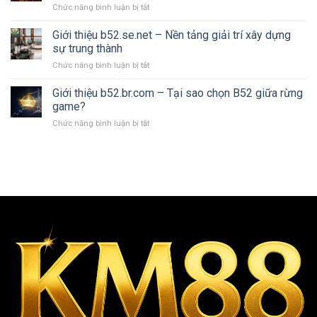
quả
Chức năng bình luận bị tắt
ở
Tuyệt
Định
Giới
kỹ
Hướng
thiệu
Giới thiệu b52.se.net – Nền tảng giải trí xây dựng
chơi
Lâu
rikvip
Phỏm
sự trung thành
Dài
sảnh
Tá
Chức năng bình luận bị tắt
ở
casino
Lả
Giới
mang
đỉnh
thiệu
Giới thiệu b52.br.com – Tại sao chọn B52 giữa rừng
giá
cao
b52.se.net
trị
game?
–
trải
Chức năng bình luận bị tắt
ở
Nền
nghiệm
Giới
tảng
rõ
thiệu
giải
ràng
b52.br.com
trí
–
xây
Tại
dựng
sao
sự
chọn
trung
B52
thành
giữa
rừng
game?