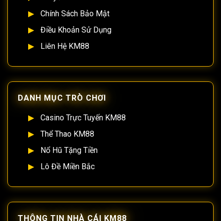
Chính Sách Bảo Mật
Điều Khoản Sử Dụng
Liên Hệ KM88
DANH MỤC TRÒ CHƠI
Casino Trực Tuyến KM88
Thể Thao KM88
Nổ Hũ Tặng Tiền
Lô Đề Miền Bắc
THÔNG TIN NHÀ CÁI KM88