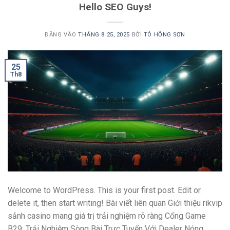
Hello SEO Guys!
ĐĂNG VÀO
THÁNG 8 25, 2025
BỞI
TÔ HỒNG SƠN
25
Th8
Welcome to WordPress. This is your first post. Edit or
delete it, then start writing! Bài viết liên quan Giới thiệu rikvip
sảnh casino mang giá trị trải nghiệm rõ ràng Cổng Game
B29: Trải Nghiệm Sòng Bài Trực Tuyến Với Dealer Nóng