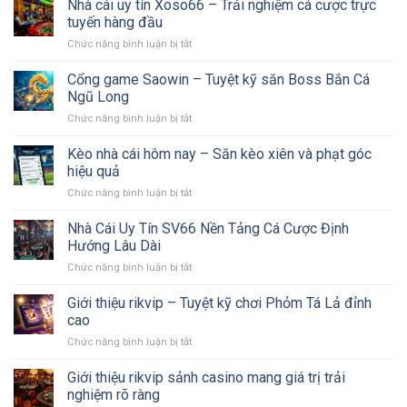
cái
Nhà cái uy tín Xoso66 – Trải nghiệm cá cược trực
Bài
uy
Trực
tuyến hàng đầu
tín
Tuyến
Chức năng bình luận bị tắt
ở
KO66
Với
Nhà
lựa
Dealer
cái
Cổng game Saowin – Tuyệt kỹ săn Boss Bắn Cá
chọn
Nóng
uy
an
Ngũ Long
Bỏng
tín
toàn
Chức năng bình luận bị tắt
ở
Xoso66
cho
Cổng
–
người
game
Kèo nhà cái hôm nay – Săn kèo xiên và phạt góc
Trải
chơi
Saowin
nghiệm
hiệu quả
lâu
–
cá
dài
Chức năng bình luận bị tắt
ở
Tuyệt
cược
Kèo
kỹ
trực
nhà
Nhà Cái Uy Tín SV66 Nền Tảng Cá Cược Định
săn
tuyến
cái
Boss
Hướng Lâu Dài
hàng
hôm
Bắn
đầu
Chức năng bình luận bị tắt
ở
nay
Cá
Nhà
–
Ngũ
Cái
Giới thiệu rikvip – Tuyệt kỹ chơi Phỏm Tá Lả đỉnh
Săn
Long
Uy
kèo
cao
Tín
xiên
Chức năng bình luận bị tắt
ở
SV66
và
Giới
Nền
phạt
thiệu
Giới thiệu rikvip sảnh casino mang giá trị trải
Tảng
góc
rikvip
Cá
nghiệm rõ ràng
hiệu
–
Cược