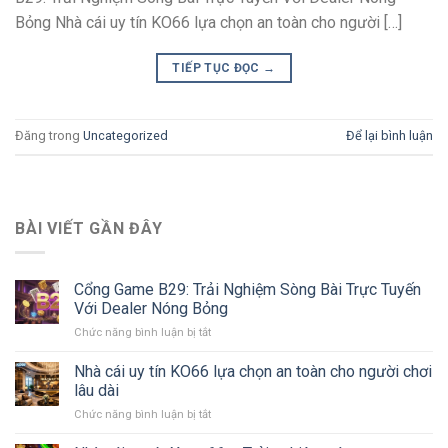
Bỏng Nhà cái uy tín KO66 lựa chọn an toàn cho người […]
TIẾP TỤC ĐỌC
→
Đăng trong
Uncategorized
Để lại bình luận
BÀI VIẾT GẦN ĐÂY
Cổng Game B29: Trải Nghiệm Sòng Bài Trực Tuyến
Với Dealer Nóng Bỏng
Chức năng bình luận bị tắt
ở
Cổng
Game
Nhà cái uy tín KO66 lựa chọn an toàn cho người chơi
B29:
lâu dài
Trải
Chức năng bình luận bị tắt
ở
Nghiệm
Nhà
Sòng