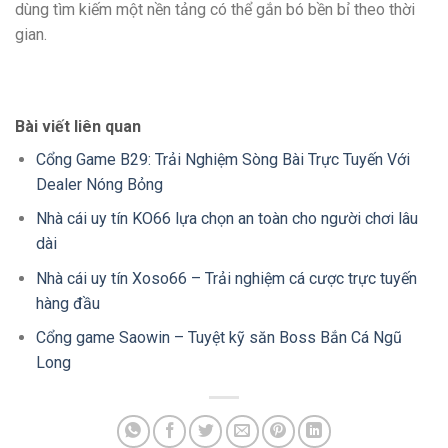
dùng tìm kiếm một nền tảng có thể gắn bó bền bỉ theo thời
gian.
Bài viết liên quan
Cổng Game B29: Trải Nghiệm Sòng Bài Trực Tuyến Với
Dealer Nóng Bỏng
Nhà cái uy tín KO66 lựa chọn an toàn cho người chơi lâu
dài
Nhà cái uy tín Xoso66 – Trải nghiệm cá cược trực tuyến
hàng đầu
Cổng game Saowin – Tuyệt kỹ săn Boss Bắn Cá Ngũ
Long