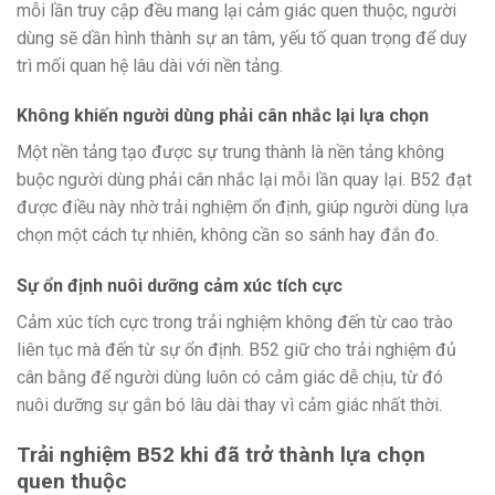
mỗi lần truy cập đều mang lại cảm giác quen thuộc, người
dùng sẽ dần hình thành sự an tâm, yếu tố quan trọng để duy
trì mối quan hệ lâu dài với nền tảng.
Không khiến người dùng phải cân nhắc lại lựa chọn
Một nền tảng tạo được sự trung thành là nền tảng không
buộc người dùng phải cân nhắc lại mỗi lần quay lại. B52 đạt
được điều này nhờ trải nghiệm ổn định, giúp người dùng lựa
chọn một cách tự nhiên, không cần so sánh hay đắn đo.
Sự ổn định nuôi dưỡng cảm xúc tích cực
Cảm xúc tích cực trong trải nghiệm không đến từ cao trào
liên tục mà đến từ sự ổn định. B52 giữ cho trải nghiệm đủ
cân bằng để người dùng luôn có cảm giác dễ chịu, từ đó
nuôi dưỡng sự gắn bó lâu dài thay vì cảm giác nhất thời.
Trải nghiệm B52 khi đã trở thành lựa chọn
quen thuộc