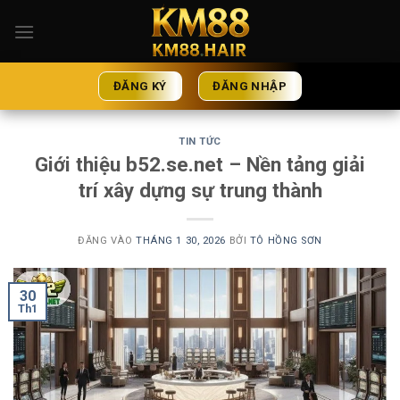
Bỏ
qua
nội
dung
ĐĂNG KÝ
ĐĂNG NHẬP
TIN TỨC
Giới thiệu b52.se.net – Nền tảng giải
trí xây dựng sự trung thành
ĐĂNG VÀO
THÁNG 1 30, 2026
BỞI
TÔ HỒNG SƠN
30
Th1