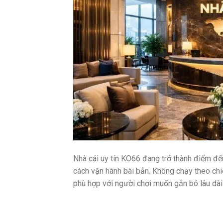
Nhà cái uy tín KO66 đang trở thành điểm đ
cách vận hành bài bản. Không chạy theo chi
phù hợp với người chơi muốn gắn bó lâu dài 