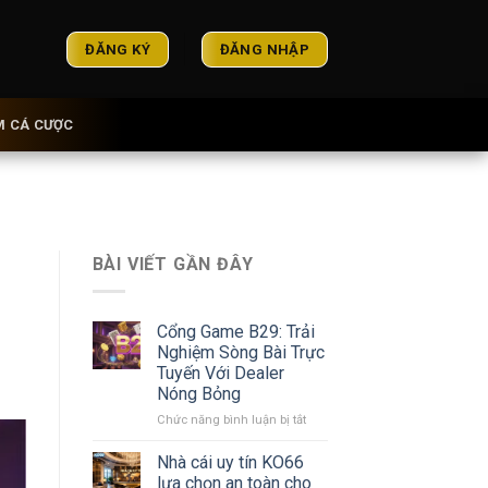
ĐĂNG KÝ
ĐĂNG NHẬP
M CÁ CƯỢC
BÀI VIẾT GẦN ĐÂY
Cổng Game B29: Trải
Nghiệm Sòng Bài Trực
Tuyến Với Dealer
Nóng Bỏng
Chức năng bình luận bị tắt
ở
Cổng
Game
Nhà cái uy tín KO66
B29:
lựa chọn an toàn cho