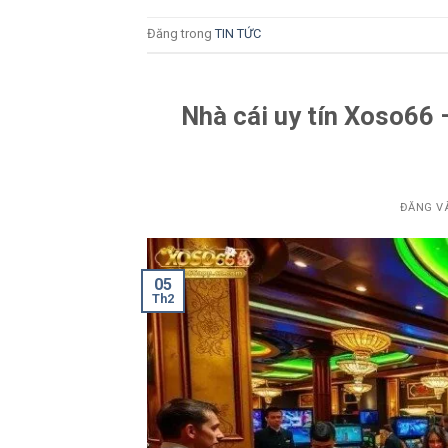
Đăng trong
TIN TỨC
Nhà cái uy tín Xoso66 
ĐĂNG 
05
Th2