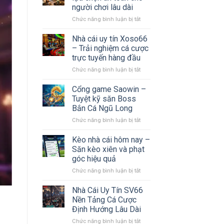
Trải
người chơi lâu dài
Nghiệm
Chức năng bình luận bị tắt
ở
Sòng
Nhà
Bài
cái
Trực
Nhà cái uy tín Xoso66
uy
Tuyến
– Trải nghiệm cá cược
tín
Với
trực tuyến hàng đầu
KO66
Dealer
Chức năng bình luận bị tắt
ở
lựa
Nóng
Nhà
chọn
Bỏng
cái
an
Cổng game Saowin –
uy
toàn
Tuyệt kỹ săn Boss
tín
cho
Bắn Cá Ngũ Long
Xoso66
người
Chức năng bình luận bị tắt
ở
–
chơi
Cổng
Trải
lâu
game
nghiệm
Kèo nhà cái hôm nay –
dài
Saowin
cá
Săn kèo xiên và phạt
–
cược
góc hiệu quả
Tuyệt
trực
Chức năng bình luận bị tắt
ở
kỹ
tuyến
Kèo
săn
hàng
nhà
Boss
Nhà Cái Uy Tín SV66
đầu
cái
Bắn
Nền Tảng Cá Cược
hôm
Cá
Định Hướng Lâu Dài
nay
Ngũ
Chức năng bình luận bị tắt
ở
–
Long