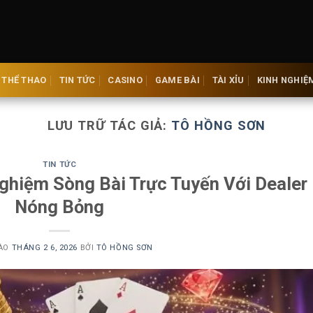
THỂ THAO
TIN TỨC
CASINO
GAME BÀI
TÀI XỈU
KINH NGHIỆ
LƯU TRỮ TÁC GIẢ:
TÔ HỒNG SƠN
TIN TỨC
ghiệm Sòng Bài Trực Tuyến Với Dealer
Nóng Bỏng
VÀO
THÁNG 2 6, 2026
BỞI
TÔ HỒNG SƠN