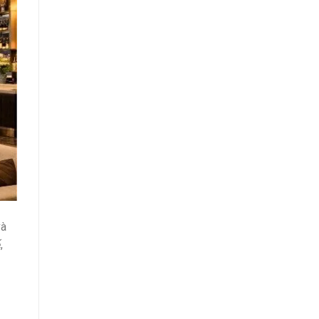
b52.br.com
xây
–
dựng
Tại
sự
sao
trung
chọn
thành
B52
giữa
rừng
game?
và
,