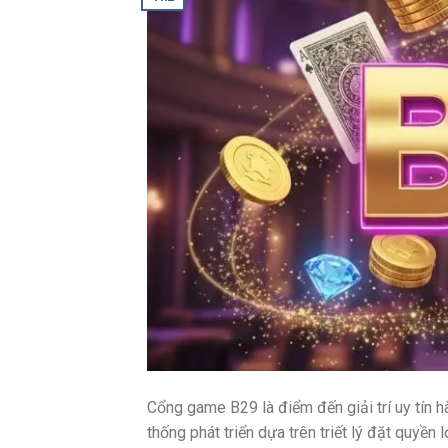
Cổng game B29 là điểm đến giải trí uy tín h
thống phát triển dựa trên triết lý đặt quyề