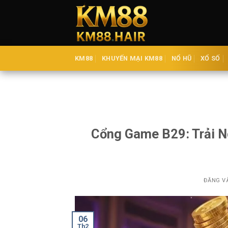
Bỏ
qua
nội
dung
KM88
KHUYẾN MẠI KM88
NỔ HŨ
XỔ SỐ
Cổng Game B29: Trải N
ĐĂNG 
06
Th2