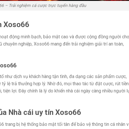
o66 – Trải nghiệm cá cược trực tuyến hàng đầu
ín Xoso66
n, hoạt động minh bạch, bảo mật cao và được cộng đồng người chơ
ũ chuyên nghiệp, Xoso66 mang đến trải nghiệm giải trí an toàn,
 Xoso66
 tố như dịch vụ khách hàng tận tình, đa dạng các sản phẩm cược,
tỷ lệ trả thưởng hợp lý. Nhờ đó, mọi thao tác từ đặt cược, rút tiền
, tiện lợi. Đây chính là lý do khiến nhà cái ngày càng nhiều người l
ủa Nhà cái uy tín Xoso66
66 trang bị hệ thống bảo mật tối tân để bảo vệ thông tin cá nhân 