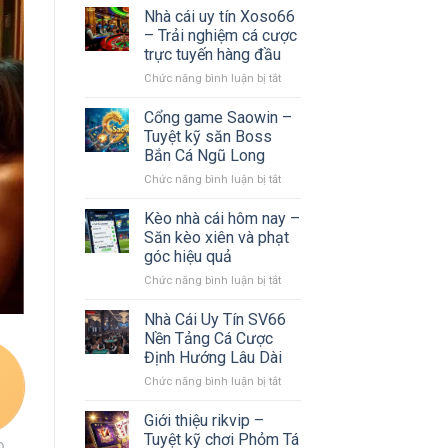
cái
Trực
Nhà cái uy tín Xoso66
uy
Tuyến
– Trải nghiệm cá cược
tín
Với
trực tuyến hàng đầu
KO66
Dealer
Chức năng bình luận bị tắt
ở
lựa
Nóng
Nhà
chọn
Bỏng
cái
an
Cổng game Saowin –
uy
toàn
Tuyệt kỹ săn Boss
tín
cho
Bắn Cá Ngũ Long
Xoso66
người
Chức năng bình luận bị tắt
ở
–
chơi
Cổng
Trải
lâu
game
nghiệm
Kèo nhà cái hôm nay –
dài
Saowin
cá
Săn kèo xiên và phạt
–
cược
góc hiệu quả
Tuyệt
trực
Chức năng bình luận bị tắt
ở
kỹ
tuyến
Kèo
săn
hàng
nhà
Boss
Nhà Cái Uy Tín SV66
đầu
cái
Bắn
Nền Tảng Cá Cược
hôm
Cá
Định Hướng Lâu Dài
nay
Ngũ
Chức năng bình luận bị tắt
ở
–
Long
Nhà
Săn
Cái
kèo
Giới thiệu rikvip –
Uy
xiên
Tuyệt kỹ chơi Phỏm Tá
O