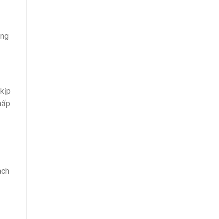
ạng
 kịp
 hấp
.
ách