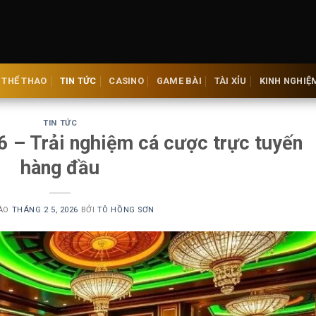
THỂ THAO
TIN TỨC
CASINO
GAME BÀI
TÀI XỈU
KINH NGHIỆ
TIN TỨC
6 – Trải nghiệm cá cược trực tuyến
hàng đầu
VÀO
THÁNG 2 5, 2026
BỞI
TÔ HỒNG SƠN