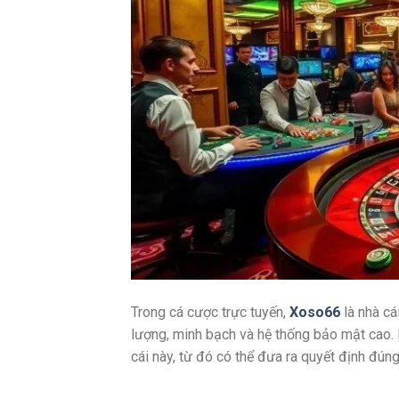
Trong cá cược trực tuyến,
Xoso66
là nhà cá
lượng, minh bạch và hệ thống bảo mật cao. 
cái này, từ đó có thể đưa ra quyết định đúng