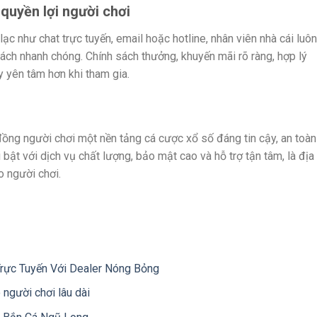
quyền lợi người chơi
ạc như chat trực tuyến, email hoặc hotline, nhân viên nhà cái luôn
ách nhanh chóng. Chính sách thưởng, khuyến mãi rõ ràng, hợp lý
 yên tâm hơn khi tham gia.
ồng người chơi một nền tảng cá cược xổ số đáng tin cậy, an toàn
ật với dịch vụ chất lượng, bảo mật cao và hỗ trợ tận tâm, là địa 
o người chơi.
rực Tuyến Với Dealer Nóng Bỏng
 người chơi lâu dài