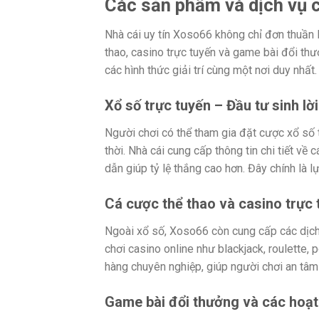
Các sản phẩm và dịch vụ 
Nhà cái uy tín Xoso66 không chỉ đơn thuần 
thao, casino trực tuyến và game bài đổi thư
các hình thức giải trí cùng một nơi duy nhất.
Xổ số trực tuyến – Đầu tư sinh lời 
Người chơi có thể tham gia đặt cược xổ số 
thời. Nhà cái cung cấp thông tin chi tiết về
dẫn giúp tỷ lệ thắng cao hơn. Đây chính là 
Cá cược thể thao và casino trực 
Ngoài xổ số, Xoso66 còn cung cấp các dịch 
chơi casino online như blackjack, roulette,
hàng chuyên nghiệp, giúp người chơi an tâm 
Game bài đổi thưởng và các hoạt 