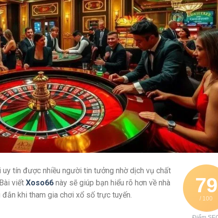
i uy tín được nhiều người tin tưởng nhờ dịch vụ chất
79
Bài viết
Xoso66
này sẽ giúp bạn hiểu rõ hơn về nhà
 đắn khi tham gia chơi xổ số trực tuyến.
/ 100
Điểm SE