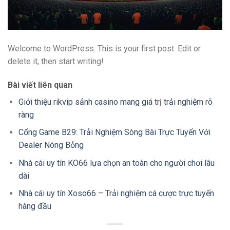
Welcome to WordPress. This is your first post. Edit or
delete it, then start writing!
Bài viết liên quan
Giới thiệu rikvip sảnh casino mang giá trị trải nghiệm rõ
ràng
Cổng Game B29: Trải Nghiệm Sòng Bài Trực Tuyến Với
Dealer Nóng Bỏng
Nhà cái uy tín KO66 lựa chọn an toàn cho người chơi lâu
dài
Nhà cái uy tín Xoso66 – Trải nghiệm cá cược trực tuyến
hàng đầu