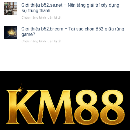
Hướng
thiệu
Giới thiệu b52.se.net – Nền tảng giải trí xây dựng
chơi
Lâu
rikvip
Phỏm
sự trung thành
Dài
sảnh
Tá
Chức năng bình luận bị tắt
ở
casino
Lả
Giới
mang
đỉnh
thiệu
Giới thiệu b52.br.com – Tại sao chọn B52 giữa rừng
giá
cao
b52.se.net
trị
game?
–
trải
Chức năng bình luận bị tắt
ở
Nền
nghiệm
Giới
tảng
rõ
thiệu
giải
ràng
b52.br.com
trí
–
xây
Tại
dựng
sao
sự
chọn
trung
B52
thành
giữa
rừng
game?