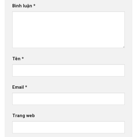
Bình luận
*
Tên
*
Email
*
Trang web