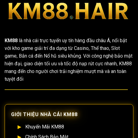
KM88
là nhà cái trực tuyến uy tín hàng đầu châu Á, nổi bật
với kho game giải trí đa dạng từ Casino, Thể thao, Slot
game, Bắn cá đến Nổ hũ siêu khủng. Với công nghệ bảo mật
hiện đại, giao diện tối ưu và tốc độ nạp rút cực nhanh, KM88
mang đến cho người chơi trải nghiệm mượt mà và an toàn
tuyệt đối
GIỚI THIỆU NHÀ CÁI KM88
Khuyến Mãi KM88
Chính Sách Bảo Mật