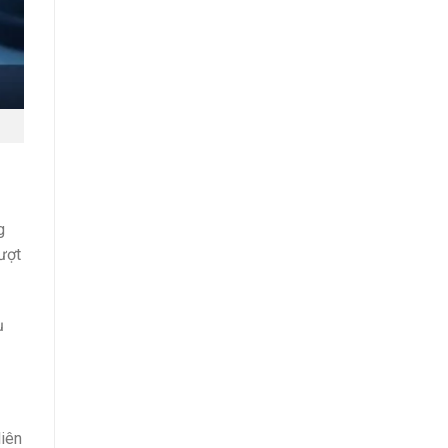
g
mượt
ụ
liên