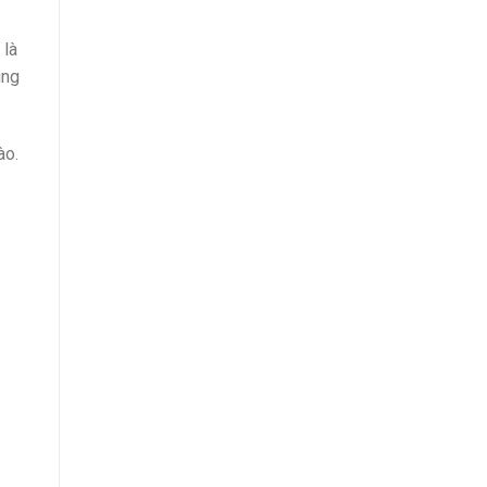
 là
ùng
ào.