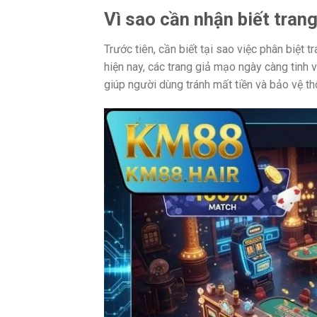
Vì sao cần nhận biết tran
Trước tiên, cần biết tại sao việc phân biệt 
hiện nay, các trang giả mạo ngày càng tinh 
giúp người dùng tránh mất tiền và bảo vệ th