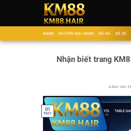
Bỏ
qua
nội
dung
KM88
KHUYẾN MẠI KM88
NỔ HŨ
XỔ SỐ
Nhận biết trang KM88
ĐĂNG VÀO
T
01
Th11