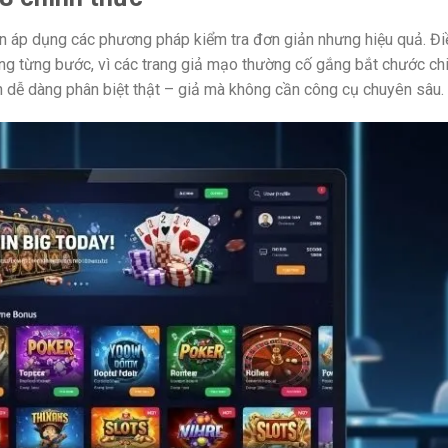
ần áp dụng các phương pháp kiểm tra đơn giản nhưng hiệu quả. Đi
rong từng bước, vì các trang giả mạo thường cố gắng bắt chước ch
bạn dễ dàng phân biệt thật – giả mà không cần công cụ chuyên sâu.