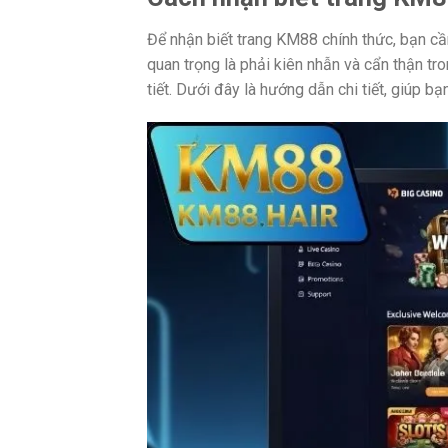
Để nhận biết trang KM88 chính thức, bạn c
quan trọng là phải kiên nhẫn và cẩn thận t
tiết. Dưới đây là hướng dẫn chi tiết, giúp 