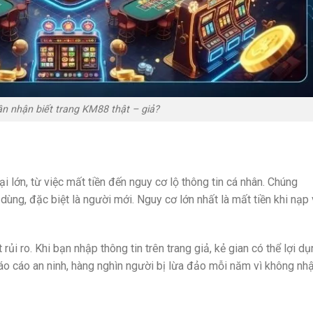
ần nhận biết trang KM88 thật – giả?
 lớn, từ việc mất tiền đến nguy cơ lộ thông tin cá nhân. Chúng
dùng, đặc biệt là người mới. Nguy cơ lớn nhất là mất tiền khi nạp
t rủi ro. Khi bạn nhập thông tin trên trang giả, kẻ gian có thể lợi d
báo cáo an ninh, hàng nghìn người bị lừa đảo mỗi năm vì không nh