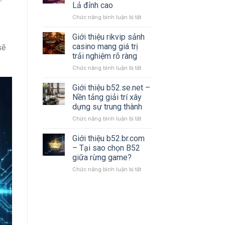
Tín
và
Lả đỉnh cao
SV66
phạt
Chức năng bình luận bị tắt
ở
Nền
góc
Giới
Tảng
hiệu
thiệu
Cá
Giới thiệu rikvip sảnh
quả
rikvip
Cược
casino mang giá trị
sẽ
–
Định
trải nghiệm rõ ràng
Tuyệt
Hướng
Chức năng bình luận bị tắt
ở
kỹ
Lâu
Giới
chơi
Dài
thiệu
Phỏm
Giới thiệu b52.se.net –
rikvip
Tá
Nền tảng giải trí xây
sảnh
Lả
dựng sự trung thành
casino
đỉnh
Chức năng bình luận bị tắt
ở
mang
cao
Giới
giá
thiệu
trị
Giới thiệu b52.br.com
b52.se.net
trải
– Tại sao chọn B52
–
nghiệm
giữa rừng game?
Nền
rõ
Chức năng bình luận bị tắt
ở
tảng
ràng
Giới
giải
thiệu
trí
b52.br.com
xây
–
dựng
Tại
sự
sao
trung