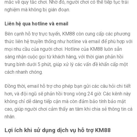
mắc về quy tắc chơi. Nhờ đó, người chơi có thể tiếp tục trải
nghiệm mà không bị gián đoạn.
Liên hệ qua hotline và email
Bên cạnh hỗ trợ trực tuyến, KM88 còn cung cấp các phương
thức liên hệ truyền thống như hotline và email để phù hợp với
mọi nhu cầu của người chơi. Hotline của KM88 luôn sẵn
sàng nhận cuộc gọi từ khách hàng, với thời gian phản hồi
trung bình dưới 5 phút, giúp xử lý các vấn đề khẩn cấp một
cách nhanh chóng.
Đồng thời, email hỗ trợ cho phép bạn gửi các câu hỏi chi tiết
hơn, và đội ngũ sẽ phản hồi trong vòng 24 giờ. Các kênh này
không chỉ dễ dàng tiếp cận mà còn đảm bảo tính bảo mật
cao, giúp người chơi cảm thấy an tâm khi chia sẻ thông tin cá
nhân.
Lợi ích khi sử dụng dịch vụ hỗ trợ KM88