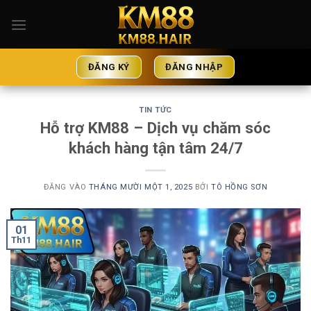
Bỏ
qua
nội
dung
ĐĂNG KÝ
ĐĂNG NHẬP
TIN TỨC
Hỗ trợ KM88 – Dịch vụ chăm sóc
khách hàng tận tâm 24/7
ĐĂNG VÀO
THÁNG MƯỜI MỘT 1, 2025
BỞI
TÔ HỒNG SƠN
01
Th11