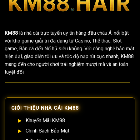
KM88
là nhà cái trực tuyến uy tín hàng đầu châu Á, nổi bật
với kho game giải trí đa dạng từ Casino, Thể thao, Slot
game, Bắn cá đến Nổ hũ siêu khủng. Với công nghệ bảo mật
hiện đại, giao diện tối ưu và tốc độ nạp rút cực nhanh, KM88
mang đến cho người chơi trải nghiệm mượt mà và an toàn
tuyệt đối
GIỚI THIỆU NHÀ CÁI KM88
Khuyến Mãi KM88
Chính Sách Bảo Mật