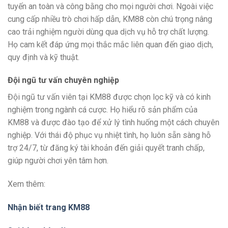
tuyến an toàn và công bằng cho mọi người chơi. Ngoài việc
cung cấp nhiều trò chơi hấp dẫn, KM88 còn chú trọng nâng
cao trải nghiệm người dùng qua dịch vụ hỗ trợ chất lượng.
Họ cam kết đáp ứng mọi thắc mắc liên quan đến giao dịch,
quy định và kỹ thuật.
Đội ngũ tư vấn chuyên nghiệp
Đội ngũ tư vấn viên tại KM88 được chọn lọc kỹ và có kinh
nghiệm trong ngành cá cược. Họ hiểu rõ sản phẩm của
KM88 và được đào tạo để xử lý tình huống một cách chuyên
nghiệp. Với thái độ phục vụ nhiệt tình, họ luôn sẵn sàng hỗ
trợ 24/7, từ đăng ký tài khoản đến giải quyết tranh chấp,
giúp người chơi yên tâm hơn.
Xem thêm:
Nhận biết trang KM88