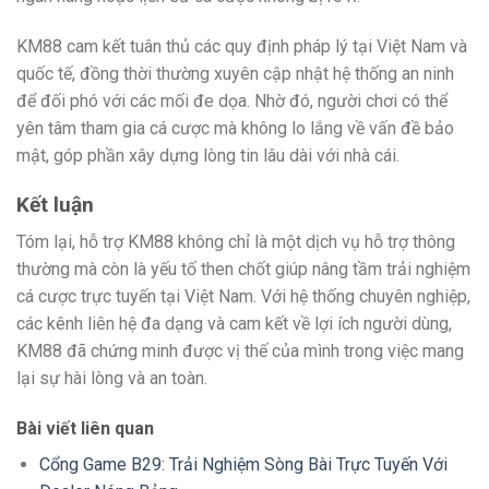
KM88 cam kết tuân thủ các quy định pháp lý tại Việt Nam và
quốc tế, đồng thời thường xuyên cập nhật hệ thống an ninh
để đối phó với các mối đe dọa. Nhờ đó, người chơi có thể
yên tâm tham gia cá cược mà không lo lắng về vấn đề bảo
mật, góp phần xây dựng lòng tin lâu dài với nhà cái.
Kết luận
Tóm lại, hỗ trợ KM88 không chỉ là một dịch vụ hỗ trợ thông
thường mà còn là yếu tố then chốt giúp nâng tầm trải nghiệm
cá cược trực tuyến tại Việt Nam. Với hệ thống chuyên nghiệp,
các kênh liên hệ đa dạng và cam kết về lợi ích người dùng,
KM88 đã chứng minh được vị thế của mình trong việc mang
lại sự hài lòng và an toàn.
Bài viết liên quan
Cổng Game B29: Trải Nghiệm Sòng Bài Trực Tuyến Với