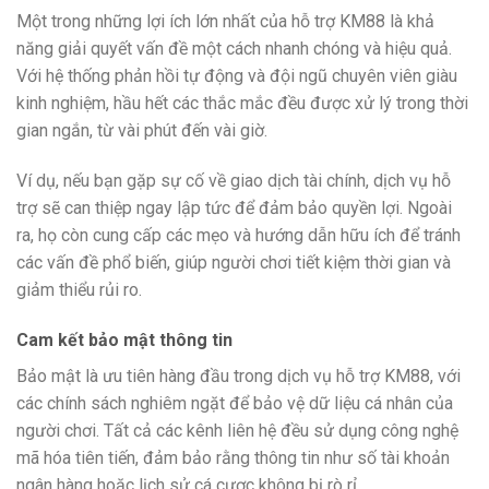
Một trong những lợi ích lớn nhất của hỗ trợ KM88 là khả
năng giải quyết vấn đề một cách nhanh chóng và hiệu quả.
Với hệ thống phản hồi tự động và đội ngũ chuyên viên giàu
kinh nghiệm, hầu hết các thắc mắc đều được xử lý trong thời
gian ngắn, từ vài phút đến vài giờ.
Ví dụ, nếu bạn gặp sự cố về giao dịch tài chính, dịch vụ hỗ
trợ sẽ can thiệp ngay lập tức để đảm bảo quyền lợi. Ngoài
ra, họ còn cung cấp các mẹo và hướng dẫn hữu ích để tránh
các vấn đề phổ biến, giúp người chơi tiết kiệm thời gian và
giảm thiểu rủi ro.
Cam kết bảo mật thông tin
Bảo mật là ưu tiên hàng đầu trong dịch vụ hỗ trợ KM88, với
các chính sách nghiêm ngặt để bảo vệ dữ liệu cá nhân của
người chơi. Tất cả các kênh liên hệ đều sử dụng công nghệ
mã hóa tiên tiến, đảm bảo rằng thông tin như số tài khoản
ngân hàng hoặc lịch sử cá cược không bị rò rỉ.