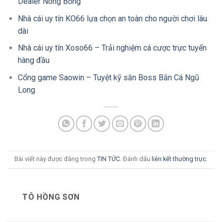
Dealer Nóng Bỏng
Nhà cái uy tín KO66 lựa chọn an toàn cho người chơi lâu
dài
Nhà cái uy tín Xoso66 – Trải nghiệm cá cược trực tuyến
hàng đầu
Cổng game Saowin – Tuyệt kỹ săn Boss Bắn Cá Ngũ
Long
Bài viết này được đăng trong
TIN TỨC
. Đánh dấu
liên kết thường trực
.
TÔ HỒNG SƠN