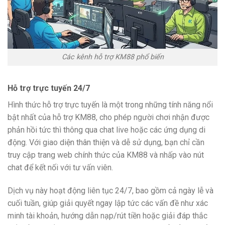
Các kênh hỗ trợ KM88 phổ biến
Hỗ trợ trực tuyến 24/7
Hình thức hỗ trợ trực tuyến là một trong những tính năng nổi
bật nhất của hỗ trợ KM88, cho phép người chơi nhận được
phản hồi tức thì thông qua chat live hoặc các ứng dụng di
động. Với giao diện thân thiện và dễ sử dụng, bạn chỉ cần
truy cập trang web chính thức của KM88 và nhấp vào nút
chat để kết nối với tư vấn viên.
Dịch vụ này hoạt động liên tục 24/7, bao gồm cả ngày lễ và
cuối tuần, giúp giải quyết ngay lập tức các vấn đề như xác
minh tài khoản, hướng dẫn nạp/rút tiền hoặc giải đáp thắc