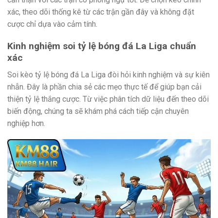
xác, theo dõi thống kê từ các trận gần đây và không đặt
cược chỉ dựa vào cảm tính.
Kinh nghiệm soi tỷ lệ bóng đá La Liga chuẩn
xác
Soi kèo tỷ lệ bóng đá La Liga đòi hỏi kinh nghiệm và sự kiên
nhẫn. Đây là phần chia sẻ các mẹo thực tế để giúp bạn cải
thiện tỷ lệ thắng cược. Từ việc phân tích dữ liệu đến theo dõi
biến động, chúng ta sẽ khám phá cách tiếp cận chuyên
nghiệp hơn.