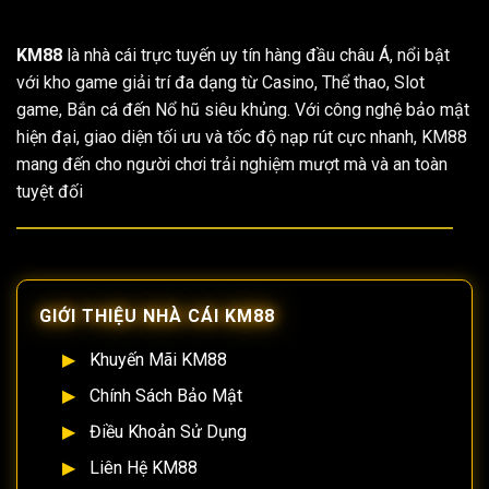
KM88
là nhà cái trực tuyến uy tín hàng đầu châu Á, nổi bật
với kho game giải trí đa dạng từ Casino, Thể thao, Slot
game, Bắn cá đến Nổ hũ siêu khủng. Với công nghệ bảo mật
hiện đại, giao diện tối ưu và tốc độ nạp rút cực nhanh, KM88
mang đến cho người chơi trải nghiệm mượt mà và an toàn
tuyệt đối
GIỚI THIỆU NHÀ CÁI KM88
Khuyến Mãi KM88
Chính Sách Bảo Mật
Điều Khoản Sử Dụng
Liên Hệ KM88