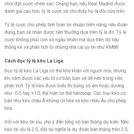
chơi đặt cược chính xác. Chẳng hạn, nếu Real Madrid được
đánh giá cao hơn, tỷ lệ cược sẽ cho thấy họ là đội cửa trên.
Tỷ lệ cược cho phép tính toán lợi nhuận tiềm năng; nếu đoán
đúng, bạn sẽ nhận được tiền thưởng dựa trên tỷ lệ đó. Tỷ lệ
cược không phải con số ngẫu nhiên mà dựa trên dữ liệu
thống kê và phân tích từ những nhà cái uy tín như KM88.
Cách đọc tỷ lệ kèo La Liga
Đọc tỷ lệ kèo La Liga có thể khó khăn với người mới, nhưng
khi nắm được các yếu tố cơ bản, bạn sẽ dễ hơn trong việc
phân tích. Tỷ lệ kèo được biểu thị bằng số âm hoặc dương
như -0.5 hay +1.0, thể hiện lợi thế handicap. Các loại kèo cơ
bản như kèo châu Á không có hòa và kèo châu Âu cho phép
hòa.
Đối với kèo tài xỉu, chú ý đến tổng số bàn thắng dự kiến. Nếu
kèo tài xỉu là 2.5, đặt tài nghĩa là dự đoán bàn thắng trên 2.5,