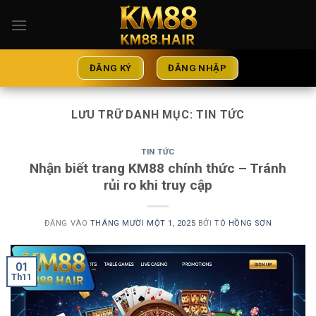
Bỏ
qua
nội
dung
ĐĂNG KÝ
ĐĂNG NHẬP
LƯU TRỮ DANH MỤC:
TIN TỨC
TIN TỨC
Nhận biết trang KM88 chính thức – Tránh
rủi ro khi truy cập
ĐĂNG VÀO
THÁNG MƯỜI MỘT 1, 2025
BỞI
TÔ HỒNG SƠN
01
Th11