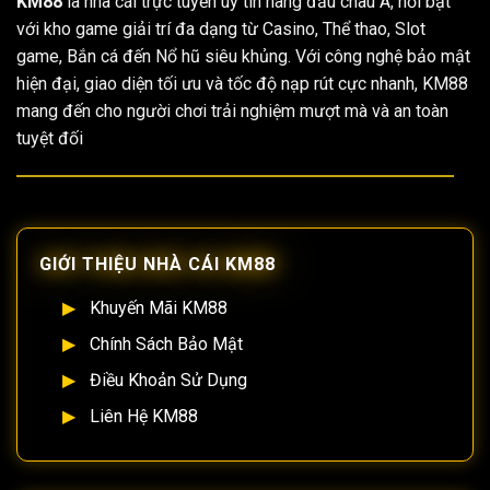
KM88
là nhà cái trực tuyến uy tín hàng đầu châu Á, nổi bật
với kho game giải trí đa dạng từ Casino, Thể thao, Slot
game, Bắn cá đến Nổ hũ siêu khủng. Với công nghệ bảo mật
hiện đại, giao diện tối ưu và tốc độ nạp rút cực nhanh, KM88
mang đến cho người chơi trải nghiệm mượt mà và an toàn
tuyệt đối
GIỚI THIỆU NHÀ CÁI KM88
Khuyến Mãi KM88
Chính Sách Bảo Mật
Điều Khoản Sử Dụng
Liên Hệ KM88