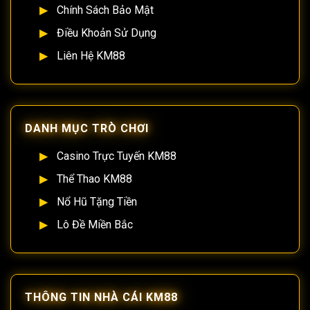
Chính Sách Bảo Mật
Điều Khoản Sử Dụng
Liên Hệ KM88
DANH MỤC TRÒ CHƠI
Casino Trực Tuyến KM88
Thể Thao KM88
Nổ Hũ Tặng Tiền
Lô Đề Miền Bắc
THÔNG TIN NHÀ CÁI KM88