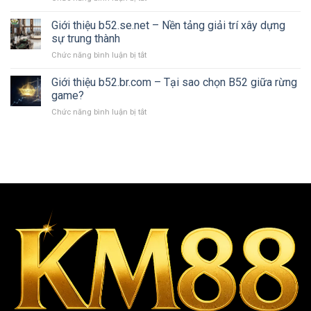
Tuyệt
Định
Giới
kỹ
Hướng
thiệu
Giới thiệu b52.se.net – Nền tảng giải trí xây dựng
chơi
Lâu
rikvip
Phỏm
sự trung thành
Dài
sảnh
Tá
Chức năng bình luận bị tắt
ở
casino
Lả
Giới
mang
đỉnh
thiệu
Giới thiệu b52.br.com – Tại sao chọn B52 giữa rừng
giá
cao
b52.se.net
trị
game?
–
trải
Chức năng bình luận bị tắt
ở
Nền
nghiệm
Giới
tảng
rõ
thiệu
giải
ràng
b52.br.com
trí
–
xây
Tại
dựng
sao
sự
chọn
trung
B52
thành
giữa
rừng
game?