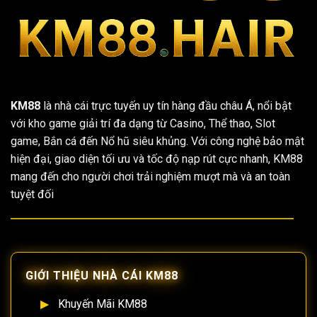
KM88
là nhà cái trực tuyến uy tín hàng đầu châu Á, nổi bật
với kho game giải trí đa dạng từ Casino, Thể thao, Slot
game, Bắn cá đến Nổ hũ siêu khủng. Với công nghệ bảo mật
hiện đại, giao diện tối ưu và tốc độ nạp rút cực nhanh, KM88
mang đến cho người chơi trải nghiệm mượt mà và an toàn
tuyệt đối
GIỚI THIỆU NHÀ CÁI KM88
Khuyến Mãi KM88