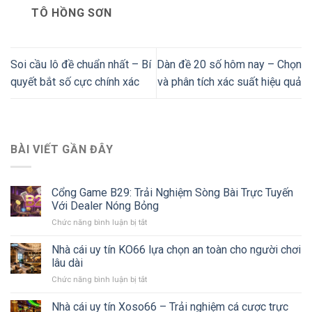
TÔ HỒNG SƠN
Soi cầu lô đề chuẩn nhất – Bí
Dàn đề 20 số hôm nay – Chọn
quyết bắt số cực chính xác
và phân tích xác suất hiệu quả
BÀI VIẾT GẦN ĐÂY
Cổng Game B29: Trải Nghiệm Sòng Bài Trực Tuyến
Với Dealer Nóng Bỏng
Chức năng bình luận bị tắt
ở
Cổng
Game
Nhà cái uy tín KO66 lựa chọn an toàn cho người chơi
B29:
lâu dài
Trải
Chức năng bình luận bị tắt
ở
Nghiệm
Nhà
Sòng
cái
Nhà cái uy tín Xoso66 – Trải nghiệm cá cược trực
Bài