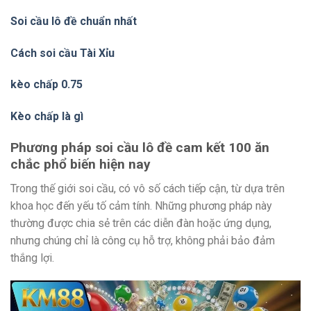
Soi cầu lô đề chuẩn nhất
Cách soi cầu Tài Xỉu
kèo chấp 0.75
Kèo chấp là gì
Phương pháp soi cầu lô đề cam kết 100 ăn
chắc phổ biến hiện nay
Trong thế giới soi cầu, có vô số cách tiếp cận, từ dựa trên
khoa học đến yếu tố cảm tính. Những phương pháp này
thường được chia sẻ trên các diễn đàn hoặc ứng dụng,
nhưng chúng chỉ là công cụ hỗ trợ, không phải bảo đảm
thắng lợi.