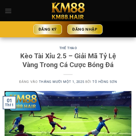
Bỏ
qua
nội
dung
ĐĂNG KÝ
ĐĂNG NHẬP
THỂ THAO
Kèo Tài Xỉu 2.5 – Giải Mã Tỷ Lệ
Vàng Trong Cá Cược Bóng Đá
ĐĂNG VÀO
THÁNG MƯỜI MỘT 1, 2025
BỞI
TÔ HỒNG SƠN
01
Th11