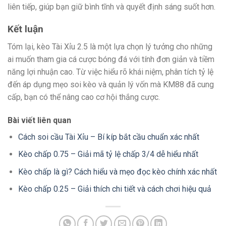
liên tiếp, giúp bạn giữ bình tĩnh và quyết định sáng suốt hơn.
Kết luận
Tóm lại, kèo Tài Xỉu 2.5 là một lựa chọn lý tưởng cho những
ai muốn tham gia cá cược bóng đá với tính đơn giản và tiềm
năng lợi nhuận cao. Từ việc hiểu rõ khái niệm, phân tích tỷ lệ
đến áp dụng mẹo soi kèo và quản lý vốn mà KM88 đã cung
cấp, bạn có thể nâng cao cơ hội thắng cược.
Bài viết liên quan
Cách soi cầu Tài Xỉu – Bí kíp bắt cầu chuẩn xác nhất
Kèo chấp 0.75 – Giải mã tỷ lệ chấp 3/4 dễ hiểu nhất
Kèo chấp là gì? Cách hiểu và mẹo đọc kèo chính xác nhất
Kèo chấp 0.25 – Giải thích chi tiết và cách chơi hiệu quả