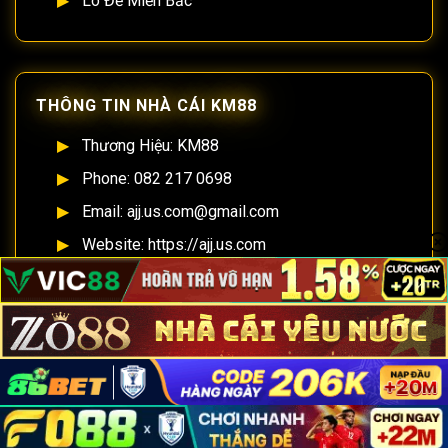
Lô Đề Miền Bắc
THÔNG TIN NHÀ CÁI KM88
Thương Hiệu: KM88
Phone: 082 217 0698
Email:
ajj.us.com@gmail.com
Website: https://ajj.us.com
Địa Chỉ: Xã Phước Bình, Huyện Long Thành,
Đồng Nai
Bản Quyền 2026 ©
KM88