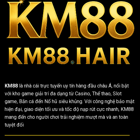
rừng
game?
KM88
là nhà cái trực tuyến uy tín hàng đầu châu Á, nổi bật
với kho game giải trí đa dạng từ Casino, Thể thao, Slot
game, Bắn cá đến Nổ hũ siêu khủng. Với công nghệ bảo mật
hiện đại, giao diện tối ưu và tốc độ nạp rút cực nhanh, KM88
mang đến cho người chơi trải nghiệm mượt mà và an toàn
tuyệt đối