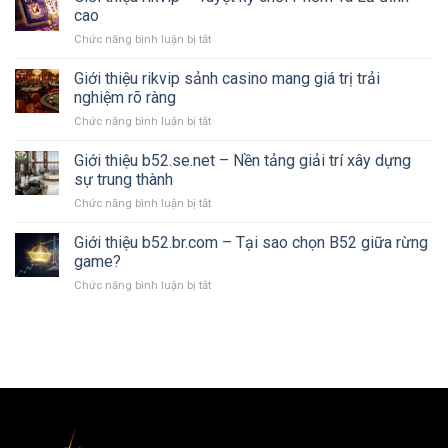
Uy
kèo
cao
Tín
xiên
Chức năng bình luận bị tắt
ở
SV66
và
Giới
Nền
phạt
thiệu
Giới thiệu rikvip sảnh casino mang giá trị trải
Tảng
góc
rikvip
Cá
nghiệm rõ ràng
hiệu
–
Cược
quả
Chức năng bình luận bị tắt
ở
Tuyệt
Định
Giới
kỹ
Hướng
thiệu
Giới thiệu b52.se.net – Nền tảng giải trí xây dựng
chơi
Lâu
rikvip
Phỏm
sự trung thành
Dài
sảnh
Tá
Chức năng bình luận bị tắt
ở
casino
Lả
Giới
mang
đỉnh
thiệu
Giới thiệu b52.br.com – Tại sao chọn B52 giữa rừng
giá
cao
b52.se.net
trị
game?
–
trải
Chức năng bình luận bị tắt
ở
Nền
nghiệm
Giới
tảng
rõ
thiệu
giải
ràng
b52.br.com
trí
–
xây
Tại
dựng
sao
sự
chọn
trung
B52
thành
giữa