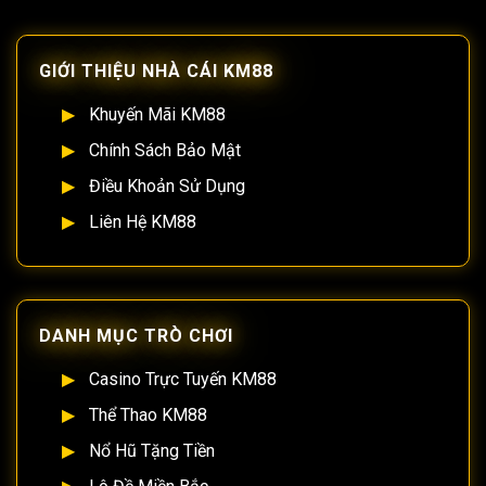
GIỚI THIỆU NHÀ CÁI KM88
Khuyến Mãi KM88
Chính Sách Bảo Mật
Điều Khoản Sử Dụng
Liên Hệ KM88
DANH MỤC TRÒ CHƠI
Casino Trực Tuyến KM88
Thể Thao KM88
Nổ Hũ Tặng Tiền