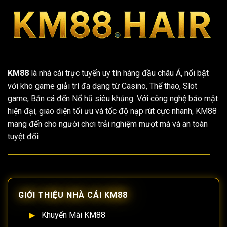
KM88
là nhà cái trực tuyến uy tín hàng đầu châu Á, nổi bật
với kho game giải trí đa dạng từ Casino, Thể thao, Slot
game, Bắn cá đến Nổ hũ siêu khủng. Với công nghệ bảo mật
hiện đại, giao diện tối ưu và tốc độ nạp rút cực nhanh, KM88
mang đến cho người chơi trải nghiệm mượt mà và an toàn
tuyệt đối
GIỚI THIỆU NHÀ CÁI KM88
Khuyến Mãi KM88