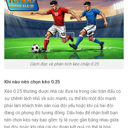
Cách đọc và phân tích kèo chấp 0.25
Khi nào nên chọn kèo 0.25
Kèo 0.25 thường được nhà cái đưa ra trong các trận đấu có
sự chênh lệch nhỏ về sức mạnh, cụ thể khi một đội mạnh
phải làm khách trên sân của đội yếu hoặc khi cả hai đội
đang có phong độ tương đồng. Dấu hiệu để nhận biết bạn
nên chọn kèo này bao gồm: tỷ lệ cược gần bằng nhau giữa
hai đội, hoặc khi nhà cái dự đoán kết quả có thể là hòa.