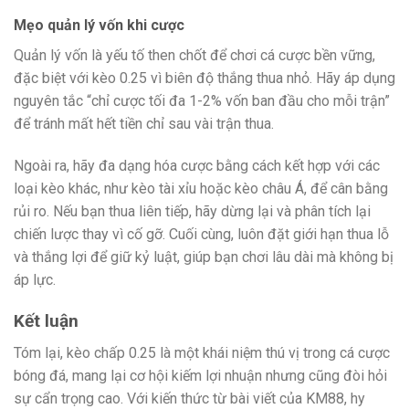
Mẹo quản lý vốn khi cược
Quản lý vốn là yếu tố then chốt để chơi cá cược bền vững,
đặc biệt với kèo 0.25 vì biên độ thắng thua nhỏ. Hãy áp dụng
nguyên tắc “chỉ cược tối đa 1-2% vốn ban đầu cho mỗi trận”
để tránh mất hết tiền chỉ sau vài trận thua.
Ngoài ra, hãy đa dạng hóa cược bằng cách kết hợp với các
loại kèo khác, như kèo tài xỉu hoặc kèo châu Á, để cân bằng
rủi ro. Nếu bạn thua liên tiếp, hãy dừng lại và phân tích lại
chiến lược thay vì cố gỡ. Cuối cùng, luôn đặt giới hạn thua lỗ
và thắng lợi để giữ kỷ luật, giúp bạn chơi lâu dài mà không bị
áp lực.
Kết luận
Tóm lại, kèo chấp 0.25 là một khái niệm thú vị trong cá cược
bóng đá, mang lại cơ hội kiếm lợi nhuận nhưng cũng đòi hỏi
sự cẩn trọng cao. Với kiến thức từ bài viết của KM88, hy