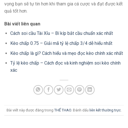
vọng bạn sẽ tự tin hơn khi tham gia cá cược và đạt được kết
quả tốt hơn.
Bài viết liên quan
Cách soi cầu Tài Xỉu – Bí kíp bắt cầu chuẩn xác nhất
Kèo chấp 0.75 – Giải mã tỷ lệ chấp 3/4 dễ hiểu nhất
Kèo chấp là gì? Cách hiểu và mẹo đọc kèo chính xác nhất
Tỷ lệ kèo chấp – Cách đọc và kinh nghiệm soi kèo chính
xác
Bài viết này được đăng trong
THỂ THAO
. Đánh dấu
liên kết thường trực
.