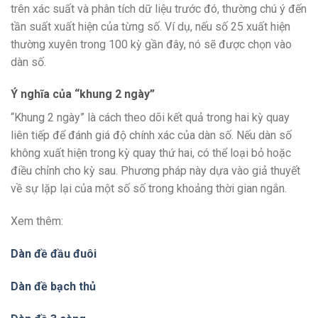
trên xác suất và phân tích dữ liệu trước đó, thường chú ý đến
tần suất xuất hiện của từng số. Ví dụ, nếu số 25 xuất hiện
thường xuyên trong 100 kỳ gần đây, nó sẽ được chọn vào
dàn số.
Ý nghĩa của “khung 2 ngày”
“Khung 2 ngày” là cách theo dõi kết quả trong hai kỳ quay
liên tiếp để đánh giá độ chính xác của dàn số. Nếu dàn số
không xuất hiện trong kỳ quay thứ hai, có thể loại bỏ hoặc
điều chỉnh cho kỳ sau. Phương pháp này dựa vào giả thuyết
về sự lặp lại của một số số trong khoảng thời gian ngắn.
Xem thêm:
Dàn đề đầu đuôi
Dàn đề bạch thủ