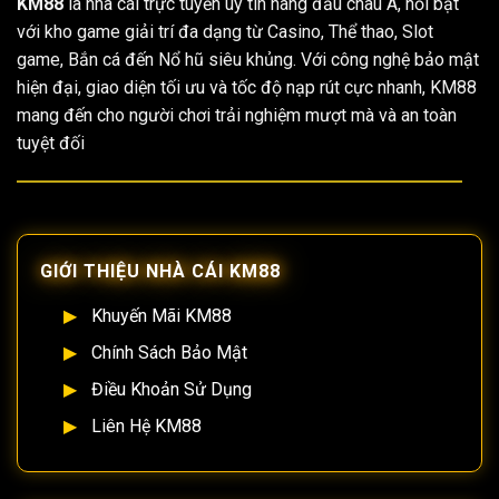
KM88
là nhà cái trực tuyến uy tín hàng đầu châu Á, nổi bật
với kho game giải trí đa dạng từ Casino, Thể thao, Slot
game, Bắn cá đến Nổ hũ siêu khủng. Với công nghệ bảo mật
hiện đại, giao diện tối ưu và tốc độ nạp rút cực nhanh, KM88
mang đến cho người chơi trải nghiệm mượt mà và an toàn
tuyệt đối
GIỚI THIỆU NHÀ CÁI KM88
Khuyến Mãi KM88
Chính Sách Bảo Mật
Điều Khoản Sử Dụng
Liên Hệ KM88