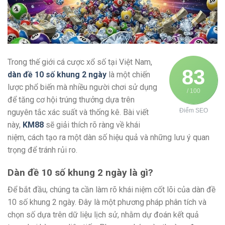
Trong thế giới cá cược xổ số tại Việt Nam,
83
dàn đề 10 số khung 2 ngày
là một chiến
lược phổ biến mà nhiều người chơi sử dụng
/ 100
để tăng cơ hội trúng thưởng dựa trên
Điểm SEO
nguyên tắc xác suất và thống kê. Bài viết
này,
KM88
sẽ giải thích rõ ràng về khái
niệm, cách tạo ra một dàn số hiệu quả và những lưu ý quan
trọng để tránh rủi ro.
Dàn đề 10 số khung 2 ngày là gì?
Để bắt đầu, chúng ta cần làm rõ khái niệm cốt lõi của dàn đề
10 số khung 2 ngày. Đây là một phương pháp phân tích và
chọn số dựa trên dữ liệu lịch sử, nhằm dự đoán kết quả