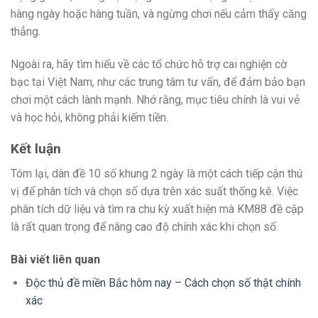
hàng ngày hoặc hàng tuần, và ngừng chơi nếu cảm thấy căng
thẳng.
Ngoài ra, hãy tìm hiểu về các tổ chức hỗ trợ cai nghiện cờ
bạc tại Việt Nam, như các trung tâm tư vấn, để đảm bảo bạn
chơi một cách lành mạnh. Nhớ rằng, mục tiêu chính là vui vẻ
và học hỏi, không phải kiếm tiền.
Kết luận
Tóm lại, dàn đề 10 số khung 2 ngày là một cách tiếp cận thú
vị để phân tích và chọn số dựa trên xác suất thống kê. Việc
phân tích dữ liệu và tìm ra chu kỳ xuất hiện mà KM88 đề cập
là rất quan trọng để nâng cao độ chính xác khi chọn số.
Bài viết liên quan
Độc thủ đề miền Bắc hôm nay – Cách chọn số thật chính
xác