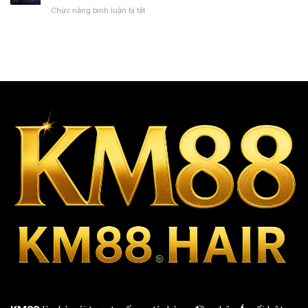
–
trải
Chức năng bình luận bị tắt
ở
Nền
nghiệm
Giới
tảng
rõ
thiệu
giải
ràng
b52.br.com
trí
–
xây
Tại
dựng
sao
sự
chọn
trung
B52
thành
giữa
rừng
game?