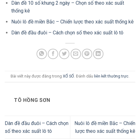
Dàn đề 10 số khung 2 ngày – Chọn số theo xác suất
thống kê
Nuôi lô đề miền Bắc – Chiến lược theo xác suất thống kê
Dàn đề đầu đuôi – Cách chọn số theo xác suất lô tô
Bài viết này được đăng trong
XỔ SỐ
. Đánh dấu
liên kết thường trực
.
TÔ HỒNG SƠN
Dàn đề đầu đuôi – Cách chọn
Nuôi lô đề miền Bắc – Chiến
số theo xác suất lô tô
lược theo xác suất thống kê