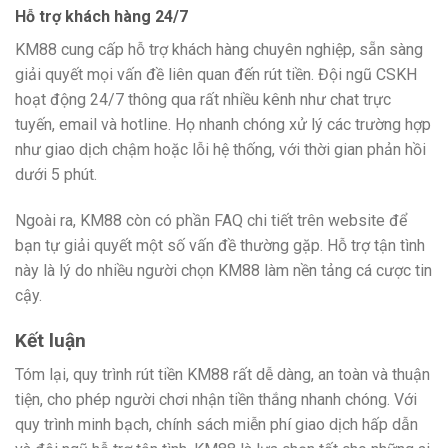
Hỗ trợ khách hàng 24/7
KM88 cung cấp hỗ trợ khách hàng chuyên nghiệp, sẵn sàng
giải quyết mọi vấn đề liên quan đến rút tiền. Đội ngũ CSKH
hoạt động 24/7 thông qua rất nhiều kênh như chat trực
tuyến, email và hotline. Họ nhanh chóng xử lý các trường hợp
như giao dịch chậm hoặc lỗi hệ thống, với thời gian phản hồi
dưới 5 phút.
Ngoài ra, KM88 còn có phần FAQ chi tiết trên website để
bạn tự giải quyết một số vấn đề thường gặp. Hỗ trợ tận tình
này là lý do nhiều người chọn KM88 làm nền tảng cá cược tin
cậy.
Kết luận
Tóm lại, quy trình rút tiền KM88 rất dễ dàng, an toàn và thuận
tiện, cho phép người chơi nhận tiền thắng nhanh chóng. Với
quy trình minh bạch, chính sách miễn phí giao dịch hấp dẫn