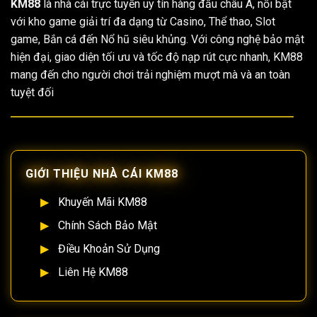
KM88
là nhà cái trực tuyến uy tín hàng đầu châu Á, nổi bật
với kho game giải trí đa dạng từ Casino, Thể thao, Slot
game, Bắn cá đến Nổ hũ siêu khủng. Với công nghệ bảo mật
hiện đại, giao diện tối ưu và tốc độ nạp rút cực nhanh, KM88
mang đến cho người chơi trải nghiệm mượt mà và an toàn
tuyệt đối
GIỚI THIỆU NHÀ CÁI KM88
Khuyến Mãi KM88
Chính Sách Bảo Mật
Điều Khoản Sử Dụng
Liên Hệ KM88