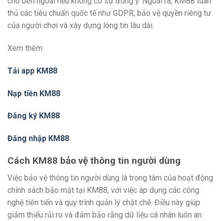
cho bên ngoài nếu không có sự đồng ý. Ngoài ra, KM88 tuân
thủ các tiêu chuẩn quốc tế như GDPR, bảo vệ quyền riêng tư
của người chơi và xây dựng lòng tin lâu dài.
Xem thêm:
Tải app KM88
Nạp tiền KM88
Đăng ký KM88
Đăng nhập KM88
Cách KM88 bảo vệ thông tin người dùng
Việc bảo vệ thông tin người dùng là trọng tâm của hoạt động
chính sách bảo mật tại KM88, với việc áp dụng các công
nghệ tiên tiến và quy trình quản lý chặt chẽ. Điều này giúp
giảm thiểu rủi ro và đảm bảo rằng dữ liệu cá nhân luôn an