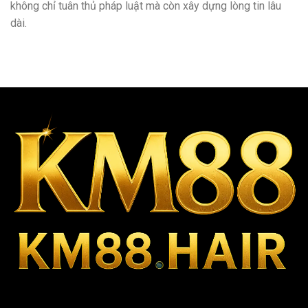
không chỉ tuân thủ pháp luật mà còn xây dựng lòng tin lâu
dài.